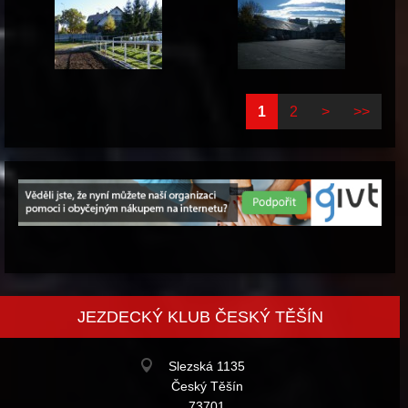
1
2
>
>>
JEZDECKÝ KLUB ČESKÝ TĚŠÍN
Slezská 1135
Český Těšín
73701