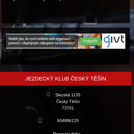
JEZDECKÝ KLUB ČESKÝ TĚŠÍN
Slezská 1135
Český Těšín
73701
604886129
Provozní doba -