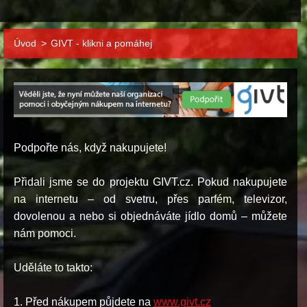
Úvod
>
GIVT - klikni a pomáhej
Podpořte nás, když nakupujete!
Přidali jsme se do projektu GIVT.cz. Pokud nakupujete
na internetu – od svetru, přes parfém, televizor,
dovolenou a nebo si objednáváte jídlo domů – můžete
nám pomoci.
Uděláte to takto:
1. Před nákupem půjdete na
www.givt.cz