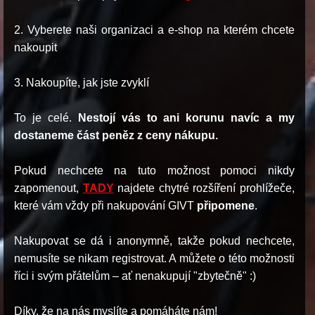
2. Vyberete naši organizaci a e-shop na kterém chcete
nakoupit
3. Nakoupíte, jak jste zvyklí
To je celé.
Nestojí vás to ani korunu navíc a my
dostaneme část peněz z ceny nákupu.
Pokud nechcete na tuto možnost pomoci nikdy
zapomenout,
TADY
najdete chytré rozšíření prohlížeče,
které vám vždy při nakupování GIVT
připomene
.
Nakupovat se dá i anonymně, takže pokud nechcete,
nemusíte se nikam registrovat. A můžete o této možnosti
říci i svým přátelům – ať nenakupují "zbytečně" :)
Díky, že na nás myslíte a pomáháte nám!