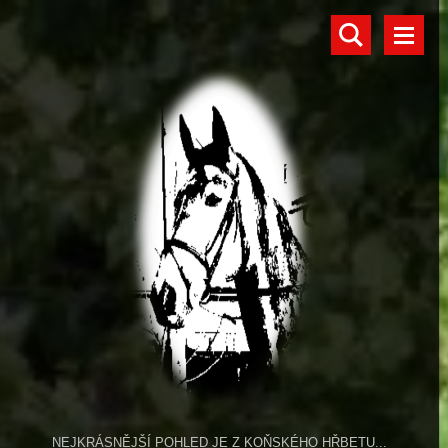
NEJKRÁSNĚJŠÍ POHLED JE Z KOŇSKÉHO HŘBETU...