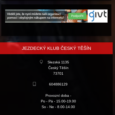
JEZDECKÝ KLUB ČESKÝ TĚŠÍN
Slezská 1135
Český Těšín
73701
604886129
Provozní doba -
Po - Pá - 15.00-19.00
So - Ne - 8.00-14.00