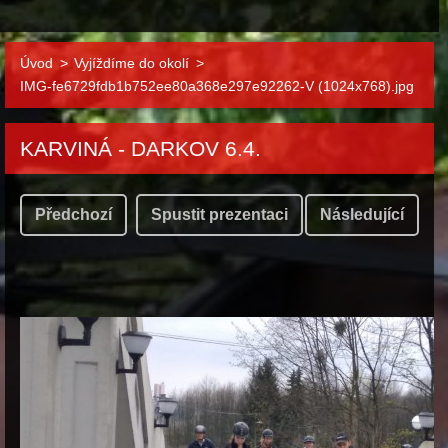
Úvod
>
Vyjíždíme do okolí
>
IMG-fe6729fdb1b752ee80a368e297e92262-V (1024x768).jpg
KARVINÁ - DARKOV 6.4.
Předchozí
Spustit prezentaci
Následující