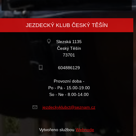
JEZDECKÝ KLUB ČESKÝ TĚŠÍN
Slezská 1135
Český Těšín
73701
604886129
Provozní doba -
Po - Pá - 15.00-19.00
So - Ne - 8.00-14.00
jezdecky
klubct@s
eznam.cz
Vytvořeno službou
Webnode