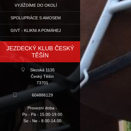
VYJÍŽDÍME DO OKOLÍ
SPOLUPRÁCE S AMOSEM
GIVT - KLIKNI A POMÁHEJ
JEZDECKÝ KLUB ČESKÝ
TĚŠÍN
Slezská 1135
Český Těšín
73701
604886129
Provozní doba -
Po - Pá - 15.00-19.00
So - Ne - 8.00-14.00