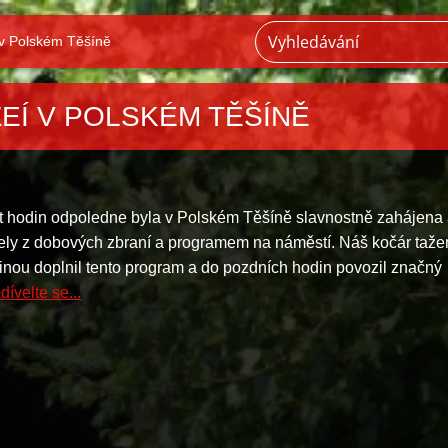
v Polském Těšíně
EÍ V POLSKÉM TĚŠÍNĚ
ět hodin odpoledne byla v Polském Těšíně slavnostně zahájena
ely z dobových zbraní a programem na náměstí. Náš kočár taže
inou doplnil tento program a do pozdních hodin povozil značný
dívelte se...