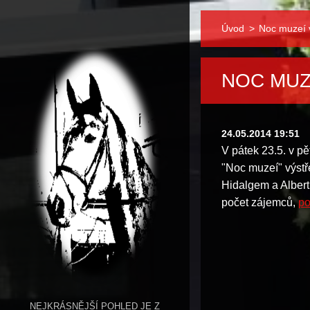
Úvod
>
Noc muzeí 
NOC MUZ
24.05.2014 19:51
V pátek 23.5. v p
"Noc muzeí" výstř
Hidalgem a Albert
počet zájemců,
po
NEJKRÁSNĚJŠÍ POHLED JE Z