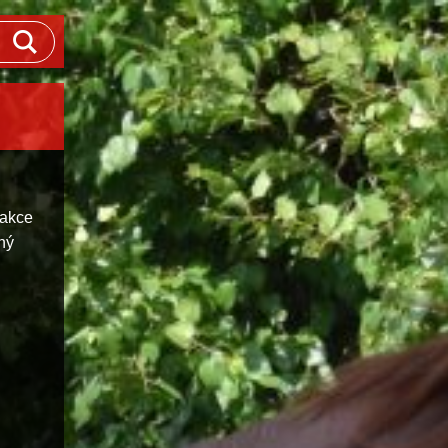
 akce
ný