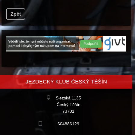
Zpět
JEZDECKÝ KLUB ČESKÝ TĚŠÍN
Slezská 1135
Český Těšín
73701
604886129